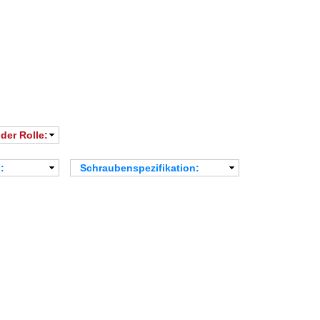
der Rolle:
:
Schraubenspezifikation:
Alle
M6×1.0P
M8×1.25P
M10×1.5P
M12×1.75P
M16×2.0P
M20×2.5P
M24×3.0P
M30×3.5P