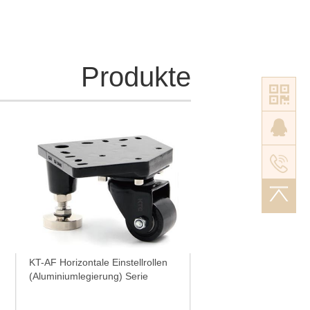
M42×4.5P
Tr42×6P
Tr52×7P
Tr60×7P
Produkte
KT-AF Horizontale Einstellrollen
(Aluminiumlegierung) Serie