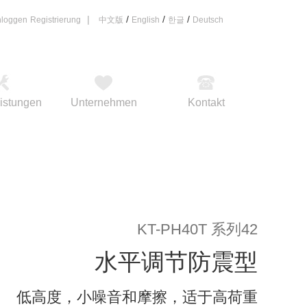
|
/
/
/
nloggen
Registrierung
中文版
English
한글
Deutsch
eistungen
Unternehmen
Kontakt
低高度，