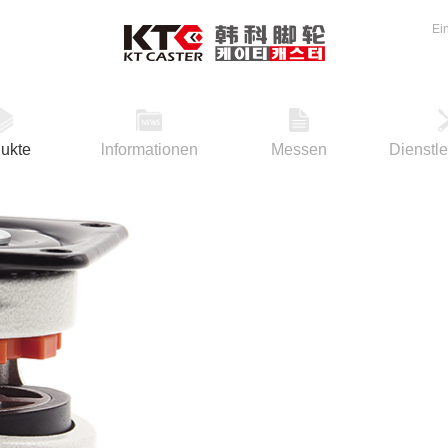
Ei
ukte
lnformationen
Messen
Dienstl