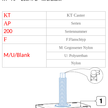
K
T
KT Caster
A
P
Serien
200
Seriennummer
F
F:Flanschtyp
M: Gegossener Nylon
M/U/Blank
U: Polyurethan
Nylon