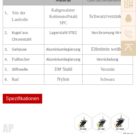
Material
Oberflächenbehandlung
Kaltgewalzter
Sitz der
1、
Schwarz/verzinken
Kohlenstoffstahl
Laufrolle
SPC
2、 Kugel aus
Lagerstahl STB2
Verchromung Ni-Cr
Chromstahl
Elfenbein weißes
3、 Gehäuse
Aluminiumlegierung
Fußbecher
4、
Aluminiumlegierung
Vernickelung
10# Stahl
Verzinkt
5、 Stiftwelle
Nylon
Rad
Schwarz
6、
Spezifikationen