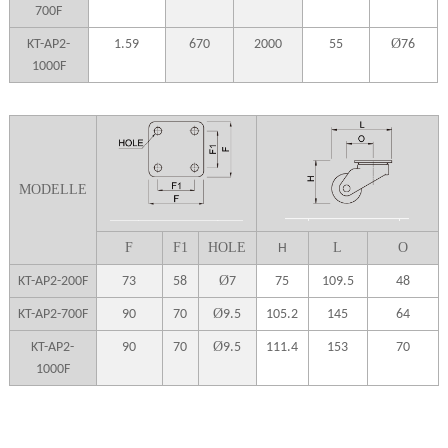
700F
Ø
KT-AP2-
1.59
670
2000
55
76
1000F
MODELLE
F
F1
HOLE
L
O
H
Ø
KT-AP2-200F
73
58
7
75
109.5
48
Ø
KT-AP2-700F
90
70
9.5
105.2
145
64
Ø
KT-AP2-
90
70
9.5
111.4
153
70
1000F