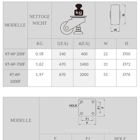
NETTOGE
WICHT
MODELLE
K
G
1(EA)
4(EA)
W
Ø
Ø
KT-AP-200F
0.58
140
400
22
50
Ø
KT-AP-700F
1.62
470
1400
31
72
Ø
KT-AP-
1.97
670
2000
55
76
1000F
MODELLE
F
F1
HOLE