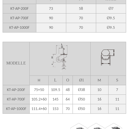
Ø
KT-AP-200F
73
58
7
Ø
KT-AP-700F
90
70
9.5
Ø
KT-AP-1000F
90
70
9.5
MODELLE
L
O
Ø
1
S
H
M
Ø
KT-AP-200F
75+50
109.5
48
38
10
7
Ø
KT-AP-700F
105.2+60
145
64
50
16
11
Ø
KT-AP-1000F
111.4+60
153
70
50
16
11