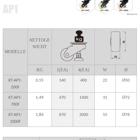
NETTOGE
WICHT
MODELLE
K
G
1(EA)
4(EA)
W
Ø
Ø
KT-AP1-
0.55
140
400
22
50
200F
Ø
KT-AP1-
1.49
470
1400
31
72
700F
Ø
KT-AP1-
1.84
670
2000
55
76
1000F