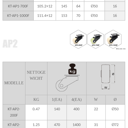
Ø
KT-AP1-700F
105.2+12
145
64
50
16
Ø
KT-AP1-1000F
111.4+12
153
70
50
16
NETTOGE
WICHT
MODELLE
K
G
1(EA)
4(EA)
W
Ø
Ø
KT-AP2-
0.47
140
400
22
50
200F
Ø
KT-AP2-
1.25
470
1400
31
72