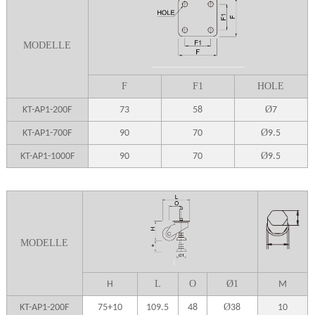
MODELLE
F
F1
HOLE
Ø
KT-AP1-200F
73
58
7
Ø
KT-AP1-700F
90
70
9.5
Ø
KT-AP1-1000F
90
70
9.5
MODELLE
L
O
Ø
1
H
M
Ø
KT-AP1-200F
75+10
109.5
48
38
10