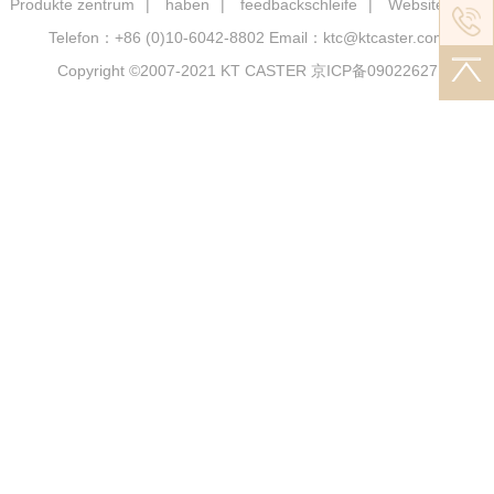
Produkte zentrum
|
haben
|
feedbackschleife
|
Website karte
Telefon：+86 (0)10-6042-8802
Email：ktc@ktcaster.com
Copyright ©2007-2021
KT CASTER
京ICP备09022627