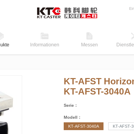
Ei
ukte
lnformationen
Messen
Dienstl
KT-AFST Horizont
KT-AFST-3040A
Serie：
Modell：
KT-AFST-3040A
KT-AFST-