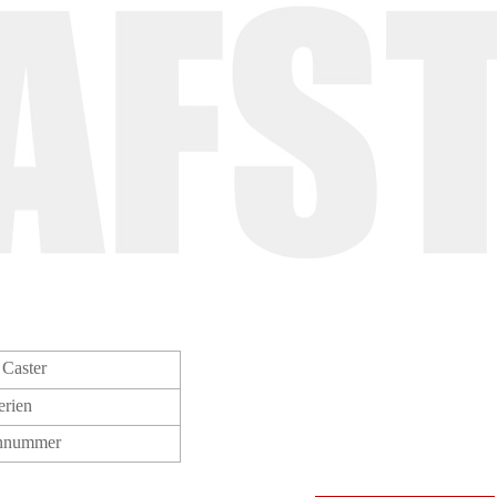
Caster
erien
ennummer