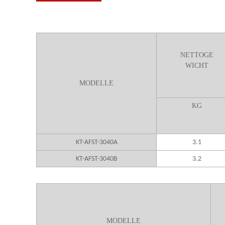
NETTOGE
WICHT
MODELLE
K
G
KT-AFST-3040A
3.1
KT-AFST-3040B
3.2
MODELLE