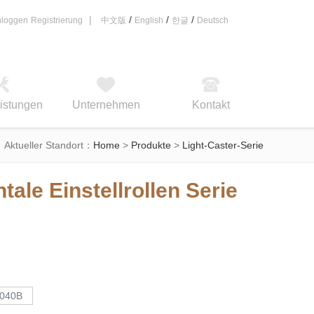
|
/
/
/
nloggen
Registrierung
中文版
English
한글
Deutsch
eistungen
Unternehmen
Kontakt
Aktueller Standort：
Home
>
Produkte
>
Light-Caster-Serie
ale Einstellrollen Serie
3040B