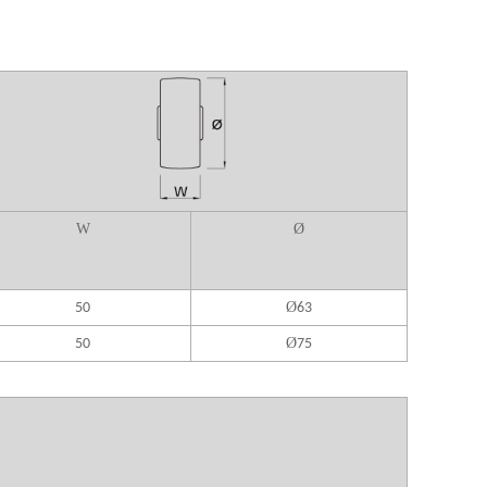
W
Ø
Ø
50
63
Ø
50
75