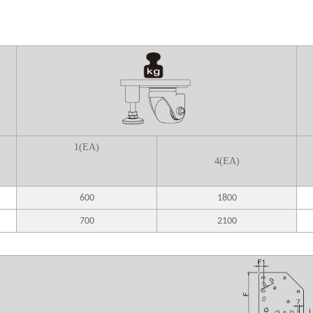
1(EA)
4(EA)
600
1800
700
2100