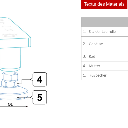
Textur des Materials
、
1
Sitz der Laufrolle
2
、
Gehäuse
3
、
Rad
4
、
Mutter
1、
Fußbecher