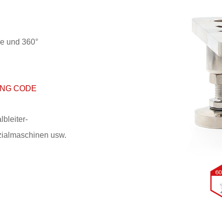
he und 360°
ING CODE
lbleiter-
zialmaschinen usw.