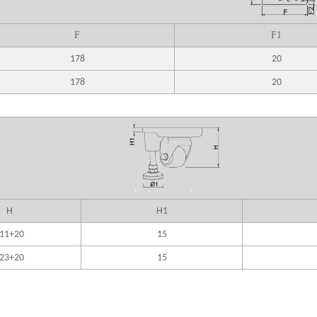
F
F1
178
20
178
20
H
H1
11+20
15
23+20
15