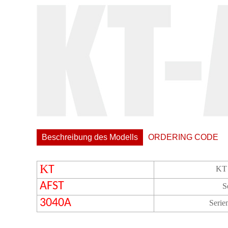
Beschreibung des Modells
ORDERING CODE
K
T
KT 
AFST
S
3040A
Seri