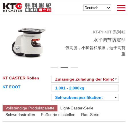
KT-PH40T 系列42
水平调节防震型
低高度，小噪音和摩擦，适于高荷
重
KT CASTER Rollen
Zulässige Zuladung der Rolle:
Alle
KT FOOT
1,001 - 2,000kg
0 - 250kg
Zulässige Belastung:
Schraubenspezifikation:
251 - 500kg
Alle
Alle
501 - 1,000kg
0 - 250kg
Vollständige Produktpalette
Light-Caster-Serie
M6×1.0P
1,001 - 2,000kg
251 - 500kg
Schwerlastrollen
Fußserie einstellen
Rad-Serie
M8×1.25P
2,001 - 3,000kg
501 - 1,000kg
M10×1.5P
3,001 - 10,000kg
1,001 - 2,000kg