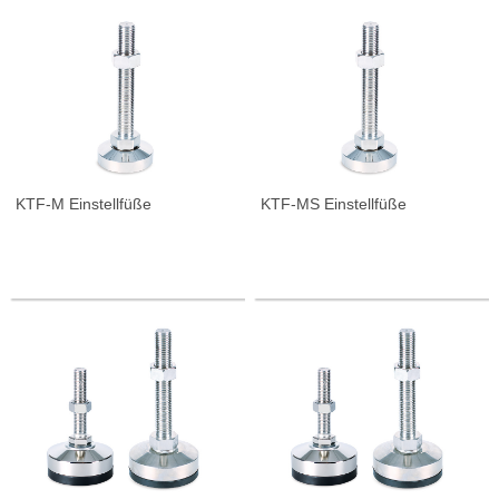
M12×1.75P
2,001 - 3,000kg
M16×2.0P
3,001 - 10,000kg
M20×2.5P
M24×3.0P
M30×3.5P
M42×4.5P
Tr42×6P
Tr52×7P
Tr60×7P
KTF-M Einstellfüße
KTF-MS Einstellfüße