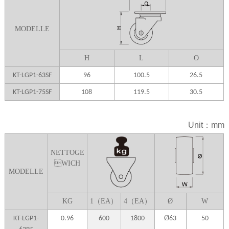
MODELLE
H
L
O
KT-LGP1-63SF
96
100.5
26.5
KT-LGP1-75SF
108
119.5
30.5
Unit：mm
NETTOGE
WICH
MODELLE
K
G
1（EA）
4（EA）
Ø
W
Ø
KT-LGP1-
0.96
600
1800
63
50