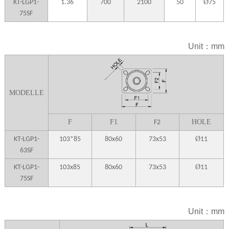
Ø
KT-LGP1-
1.36
700
2100
50
75
75SF
Unit：mm
MODELLE
F
F1
HOLE
F2
Ø
KT-LGP1-
103*85
80x60
73x53
11
63SF
Ø
KT-LGP1-
103x85
80x60
73x53
11
75SF
Unit：mm