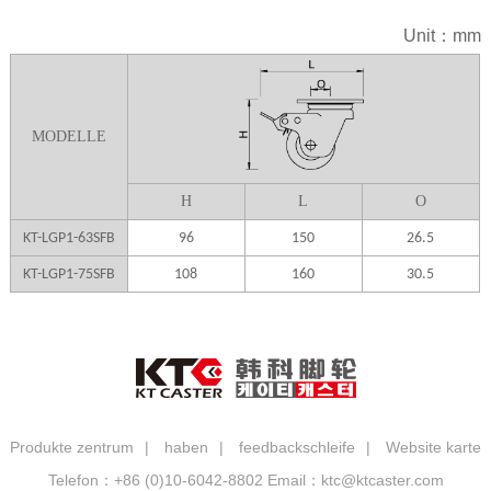
Unit：mm
MODELLE
H
L
O
KT-LGP1-63SFB
96
150
26.5
KT-LGP1-75SFB
108
160
30.5
Produkte zentrum
|
haben
|
feedbackschleife
|
Website karte
Telefon：+86 (0)10-6042-8802
Email：ktc@ktcaster.com