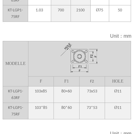
63RF
Ø
KT-LGP1-
1.03
700
2100
75
50
75RF
Unit：mm
MODELLE
F
F1
HOLE
F2
Ø
KT-LGP1-
103x85
80×60
73x53
11
63RF
Ø
KT-LGP1-
103*85
80*60
73*53
11
75RF
Unit：mm