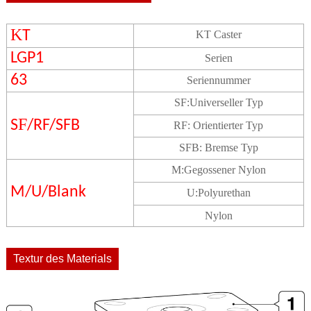
K
T
KT Caster
LGP1
Serien
63
Seriennummer
S
F
:
Universeller Typ
F
S
/RF/SFB
RF:
Orientierter Typ
SFB:
Bremse Typ
M
:
Gegossener Nylon
M/U/Blank
U:
Polyurethan
Nylon
Textur des Materials