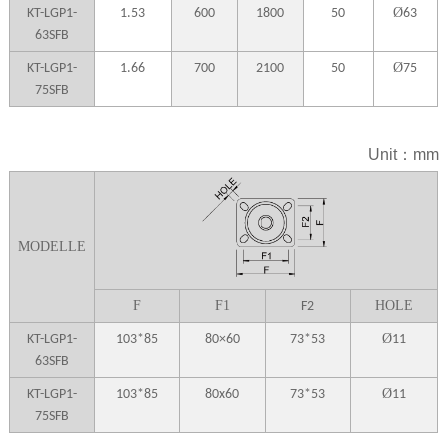
Ø
KT-LGP1-
1.53
600
1800
50
63
63SFB
Ø
KT-LGP1-
1.66
700
2100
50
75
75SFB
Unit：mm
MODELLE
F
F1
HOLE
F2
Ø
KT-LGP1-
103*85
80×60
73*53
11
63SFB
Ø
KT-LGP1-
103*85
80x60
73*53
11
75SFB