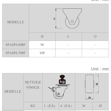
MODELLE
H
L
O
-
-
KT-LGP1-63RF
96
-
-
KT-LGP1-75RF
108
Unit：mm
NETTOGE
WICH
MODELLE
K
G
1（EA）
4（EA）
W
Ø