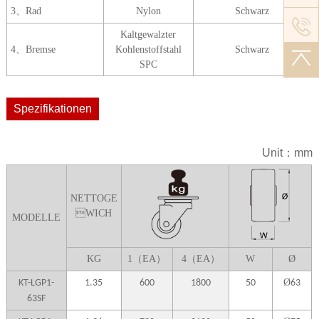
3
、
Rad
Nyl
on
Sch
warz
Kaltgewalzt
er
4
、
B
remse
Kohlenstoffstahl
Sch
wa
rz
SPC
Spezifikationen
Unit：mm
NETTOGE
WICH
MODELLE
K
G
1（EA）
4（EA）
W
Ø
Ø
KT-LGP1-
1.35
600
1800
50
63
63SF