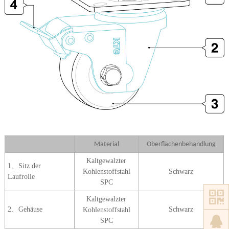
Material
Oberflächenbehandlung
Kaltgewalzter
1
、
Sitz der
Kohlensto
ffstahl
S
c
h
warz
Laufrolle
SPC
Kaltgewalzter
2
、
Gehäuse
Sch
w
arz
K
ohlenstoffstahl
SPC