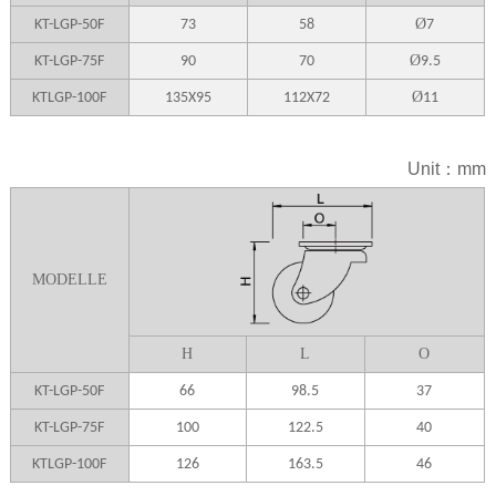
Ø
KT-LGP-50F
73
58
7
Ø
KT-LGP-75F
90
70
9.5
Ø
KTLGP-100F
135X95
112X72
11
Unit：mm
MODELLE
H
L
O
KT-LGP-50F
66
98.5
37
KT-LGP-75F
100
122.5
40
KTLGP-100F
126
163.5
46