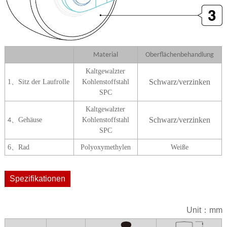
Material
Oberflächenbehandlung
Kaltgewalzter
Schwarz/verzinken
1
、Sitz der Laufrolle
Kohlenstoffstahl
SPC
Kaltgewalzter
Schwarz/verzinken
、Gehäuse
Kohlenstoffstahl
4
SPC
6
、Rad
Polyoxymethylen
Weiße
Spezifikationen
Unit：mm