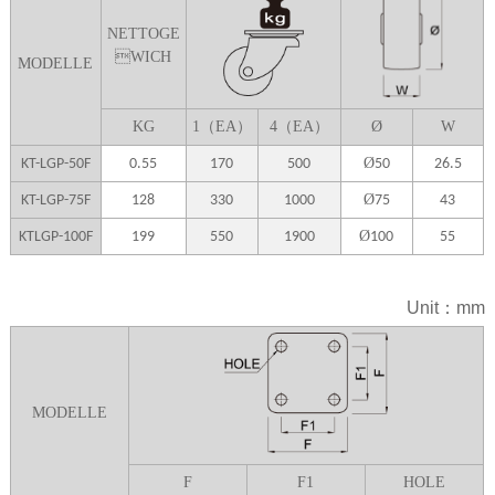
NETTOGE
WICH
MODELLE
K
G
1（EA）
4（EA）
Ø
W
Ø
KT-LGP-50F
0.55
170
500
50
26.5
Ø
KT-LGP-75F
128
330
1000
75
43
Ø
KTLGP-100F
199
550
1900
100
55
Unit：mm
MODELLE
F
F1
HOLE