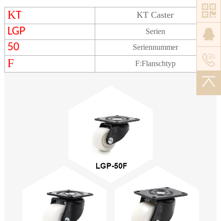
K
T
KT Caster
LGP
Serien
50
Seriennummer
F
F
:
Flanschtyp